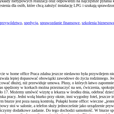
zykłady nietypowych realizacji oraz odpowiedzi na najczęstsze pytania
enia dla osób, które chcą założyć instalację LPG i szukają sprawdzo
przywództwo
,
spedycja
,
sprawozdanie finansowe
,
szkolenia biznesow
ie w home office Praca zdalna jeszcze niedawno była przywilejem nieli
pozwala lepiej dopasować obowiązki zawodowe do życia rodzinnego. 
acować dłużej, niż przewiduje umowa. Plusy, o których łatwo zapomnie
s spędzony w korkach można przeznaczyć na sen, ćwiczenia, spokojne 
d 9 do 17. Możemy umówić wizytę u lekarza w środku dnia, odebrać dzie
ka pracy. Jedni wolą biurko przy oknie, inni wygodny fotel, jeszcze 
m biurze jest poza naszą kontrolą. Pułapki home office: wieczne „jest
stoi w salonie, a telefon służy jednocześnie jako urządzenie prywatn
kończymy dodatkowe zadanie. Do tego dochodzi samotność. W biurze sp