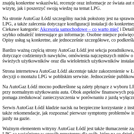
znajdą konkretne wskazówki, recenzje oraz informacje ze świata aut
wizytę, jak i poszerzyć swoją wiedzę na temat LPG.
Na stronie AutoGaz Łódź szczególny nacisk położony jest na sprawnoś
LPG, a także zalecenia dotyczące konfiguracji instalacji do konkretne
Ciekawe kategorie:
Akcesoria samochodowe – co warto mieć
i Detai
szybko odnaleźć interesujące go informacje. Osobne miejsce poświęc
Opisy usług są konkretne, ale jednocześnie szczegółowe, co podkreśl
Bardzo ważną częścią strony AutoGaz Łódź jest sekcja poradnikowa, w
dotyczące codziennych nawyków, omówienia najczęstszych mitów o LP
świeżych użytkowników oraz dla wieloletnich użytkowników instala
Strona internetowa AutoGaz Łódź akcentuje także zakorzenienie w Łod
decyzji o montażu LPG w pobliskim serwisie. Jednocześnie publikowa
Na AutoGaz Łódź mocno podkreślone są zalety płynące z wyboru LPG 
przy normalnym użytkowaniu auta. Obok aspektów finansowych pojawi
pomaga zredukować zanieczyszczenia w porównaniu z jazdą wyłączn
Serwis AutoGaz Łódź kładzie nacisk na bezpieczne korzystanie z i
także rekomendacje, jak rozpoznać pierwsze symptomy problemów inst
jazdy na gazie.
Ważnym elementem witryny AutoGaz Łódź jest także tłumaczenie zaga
LPG są wyjaśnione w sposób przystępny dla osób, które na co dzień n