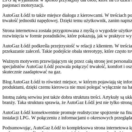
pasjonaci motoryzacji.
AutoGaz Łódź to także miejsce dialogu z kierowcami. W treściach poj
trwałość jednostki napędowej. Dzięki temu użytkownik, zanim napi
Strona internetowa została przygotowana z myślą o wygodzie użytkown
rozwinięcia w formie poradników, które pokazują, jak w praktyce wyg
AutoGaz Łódź podkreśla przejrzystość w relacji z klientem. W treś
przekazanie zaleceń. Takie podejście obala stereotypy, które często
Ważnym motywem przewijającym się przez całą stronę jest personaliza
specjalistów AutoGaz Łódź pozwala połączyć trwałość, komfort i o
skutecznie zaadaptować na gaz.
Blog AutoGaz Łódź to również miejsce, w którym pojawiają się infor
produktami, dzięki czemu kierowca nie musi polegać wyłącznie na h
Istotną zaletą serwisu jest także dobra struktura treści. Artykuły są 
branży. Taka struktura sprawia, że AutoGaz Łódź jest nie tylko str
AutoGaz Łódź konsekwentnie promuje realistyczne spojrzenie na fina
instalacji LPG. W połączeniu z informacjami o okresowych przeglądac
Podsumowując, AutoGaz Łódź to kompleksowa strona internetowa łąc